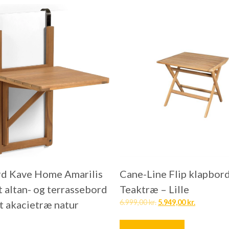
d Kave Home Amarilis
Cane-Line Flip klapbor
t altan- og terrassebord
Teaktræ – Lille
6.999,00
kr.
5.949,00
kr.
vt akacietræ natur