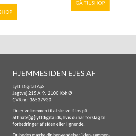
GÅ TIL SHOP
 SHOP
HJEMMESIDEN EJES AF
Lytt Digital ApS
Jagtvej 215 A, 9. 2100 Kbh Ø
CVR nr.: 36537930
Du er velkommen til at skrive til os på
affiliate[@]lyttdigital.dk, hvis du har forslag til
forbedringer af siden eller lignende.
Du bedes mærke din henvendelse: “klap-sammen-