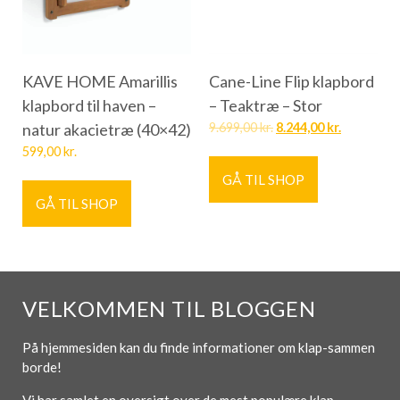
KAVE HOME Amarillis
Cane-Line Flip klapbord
klapbord til haven –
– Teaktræ – Stor
natur akacietræ (40×42)
9.699,00
kr.
8.244,00
kr.
599,00
kr.
GÅ TIL SHOP
GÅ TIL SHOP
VELKOMMEN TIL BLOGGEN
På hjemmesiden kan du finde informationer om klap-sammen
borde!
Vi har samlet en oversigt over de mest populære klap-