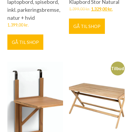
laptopbord, spisebord,
Klapbord Stor Natural
inkl. parkeringsbremse,
1.399,00
kr.
1.329,00
kr.
natur + hvid
1.399,00
kr.
GÅ TIL SHOP
GÅ TIL SHOP
Tilbud