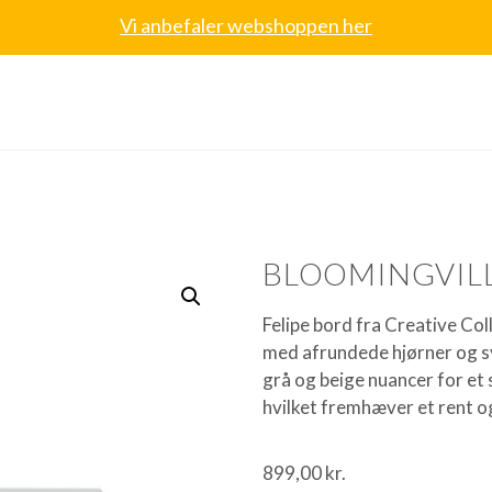
Vi anbefaler webshoppen her
BLOOMINGVILL
Felipe bord fra Creative Col
med afrundede hjørner og syn
grå og beige nuancer for e
hvilket fremhæver et rent o
899,00
kr.