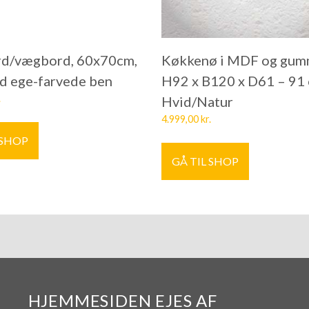
rd/vægbord, 60x70cm,
Køkkenø i MDF og gum
d ege-farvede ben
H92 x B120 x D61 – 91
.
Hvid/Natur
4.999,00
kr.
 SHOP
GÅ TIL SHOP
HJEMMESIDEN EJES AF