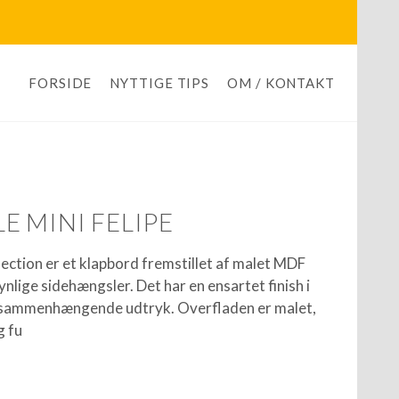
FORSIDE
NYTTIGE TIPS
OM / KONTAKT
E MINI FELIPE
lection er et klapbord fremstillet af malet MDF
lige sidehængsler. Det har en ensartet finish i
t sammenhængende udtryk. Overfladen er malet,
g fu