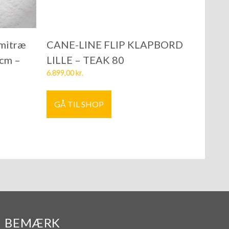
mitræ
CANE-LINE FLIP KLAPBORD
 cm –
LILLE – TEAK 80
6.899,00
kr.
GÅ TIL SHOP
BEMÆRK