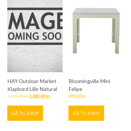
HAY Outdoor Market
Bloomingville Mini
Klapbord Lille Natural
Felipe
1.199,00
kr.
1.080,00
kr.
899,00
kr.
GÅ TIL SHOP
GÅ TIL SHOP