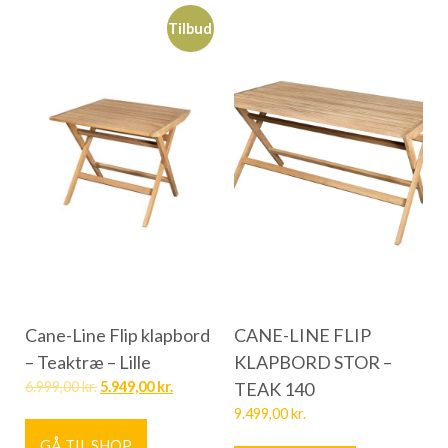
Tilbud
Cane-Line Flip klapbord
CANE-LINE FLIP
– Teaktræ – Lille
KLAPBORD STOR –
6.999,00
kr.
5.949,00
kr.
TEAK 140
9.499,00
kr.
GÅ TIL SHOP