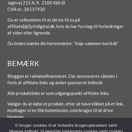
Jagtvej 215 A, 9. 2100 Kbh Ø
CVR nr.: 36537930
Du er velkommen til at skrive til os på
affiliate[@]lyttdigital.dk, hvis du har forslag til forbedringer
af siden eller lignende.
Du bedes mærke din henvendelse: “klap-sammen-bord.dk”
BEMÆRK
Bloggen er reklamefinansieret. Der annonceres således i
form af affiliate links og andet sponseret indhold.
Alle produktlinks er som udgangspunkt affiliate links.
Vælger du at købe et produkt, efter at have klikket på et link,
modtager vi en lille kommission, som bruges til at drive
bloggen.
Vi bruger cookies til at forbedre brugeroplevelsen samt
tilpasse indhold. Vi benytter trejdeparts cookies samt cookies