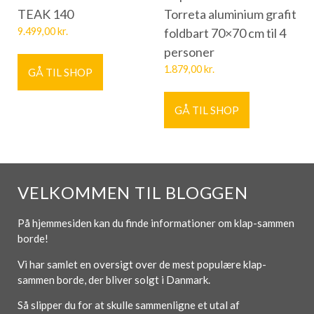
TEAK 140
Torreta aluminium grafit
9.499,00
kr.
foldbart 70×70 cm til 4
personer
1.879,00
kr.
GÅ TIL SHOP
GÅ TIL SHOP
VELKOMMEN TIL BLOGGEN
På hjemmesiden kan du finde informationer om klap-sammen
borde!
Vi har samlet en oversigt over de mest populære klap-
sammen borde, der bliver solgt i Danmark.
Så slipper du for at skulle sammenligne et utal af