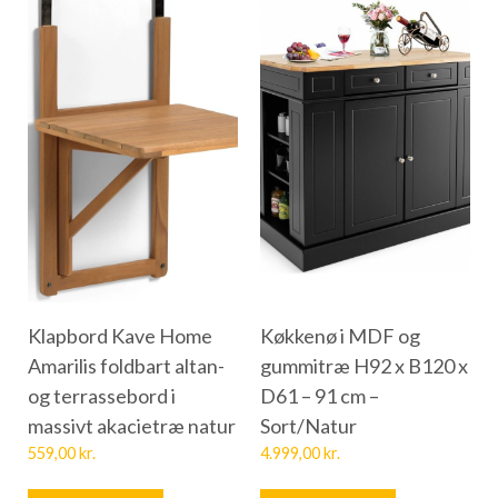
Klapbord Kave Home
Køkkenø i MDF og
Amarilis foldbart altan-
gummitræ H92 x B120 x
og terrassebord i
D61 – 91 cm –
massivt akacietræ natur
Sort/Natur
559,00
kr.
4.999,00
kr.