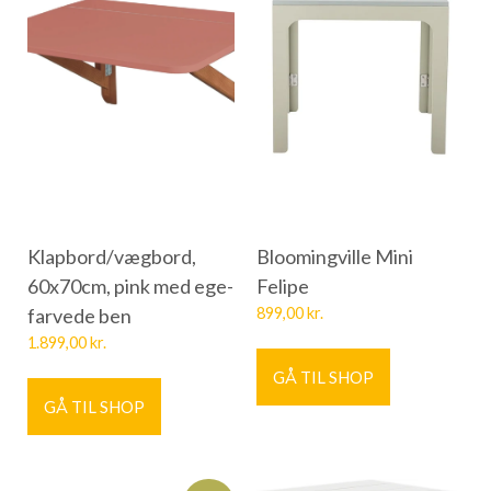
Klapbord/vægbord,
Bloomingville Mini
60x70cm, pink med ege-
Felipe
farvede ben
899,00
kr.
1.899,00
kr.
GÅ TIL SHOP
GÅ TIL SHOP