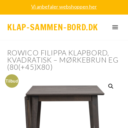
Vi anbefaler webshoppen her
KLAP-SAMMEN-BORD.DK
ROWICO FILIPPA KLAPBORD,
KVADRATISK – MØRKEBRUN EG
(80(+45)X80)
Tilbud