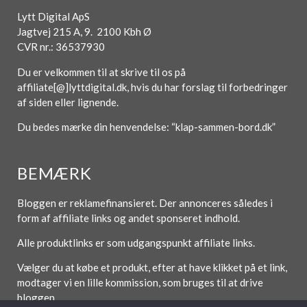
Lytt Digital ApS
Jagtvej 215 A, 9. 2100 Kbh Ø
CVR nr.: 36537930
Du er velkommen til at skrive til os på
affiliate[@]lyttdigital.dk, hvis du har forslag til forbedringer
af siden eller lignende.
Du bedes mærke din henvendelse: “klap-sammen-bord.dk”
BEMÆRK
Bloggen er reklamefinansieret. Der annonceres således i
form af affiliate links og andet sponseret indhold.
Alle produktlinks er som udgangspunkt affiliate links.
Vælger du at købe et produkt, efter at have klikket på et link,
modtager vi en lille kommission, som bruges til at drive
bloggen.