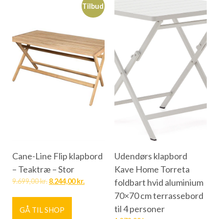
Tilbud
Cane-Line Flip klapbord
Udendørs klapbord
– Teaktræ – Stor
Kave Home Torreta
9.699,00
kr.
8.244,00
kr.
foldbart hvid aluminium
70×70 cm terrassebord
til 4 personer
GÅ TIL SHOP