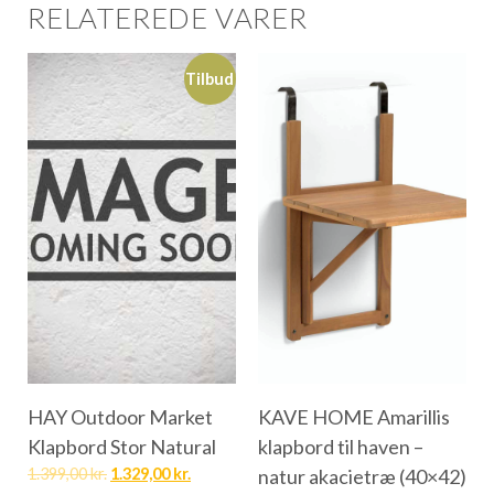
RELATEREDE VARER
Tilbud
HAY Outdoor Market
KAVE HOME Amarillis
Klapbord Stor Natural
klapbord til haven –
1.399,00
kr.
1.329,00
kr.
natur akacietræ (40×42)