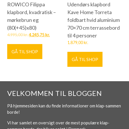
ROWICO Filippa
Udendørs klapbord
klapbord, kvadratisk –
Kave Home Torreta
mørkebrun eg
foldbart hvid aluminium
(80(+45)x80)
70×70 cm terrassebord
4.995,00
kr.
4.245,75
kr.
til 4 personer
1.879,00
kr.
GÅ TIL SHOP
GÅ TIL SHOP
VELKOMMEN TIL BLOGGEN
På hjemmesiden kan du finde informationer om klap-sammen
borde!
Vi har samlet en oversigt over de mest populære klap-
sammen borde, der bliver solgt i Danmark.