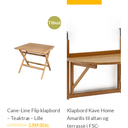
Tilbud
Cane-Line Flip klapbord
Klapbord Kave Home
– Teaktræ – Lille
Amarilis til altan og
6.999,00
kr.
5.949,00
kr.
terrasse i FSC-