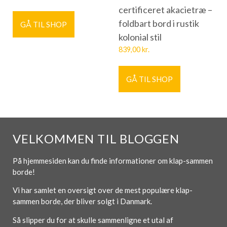
certificeret akacietræ –
foldbart bord i rustik
GÅ TIL SHOP
kolonial stil
839,00
kr.
GÅ TIL SHOP
VELKOMMEN TIL BLOGGEN
På hjemmesiden kan du finde informationer om klap-sammen
borde!
Vi har samlet en oversigt over de mest populære klap-
sammen borde, der bliver solgt i Danmark.
Så slipper du for at skulle sammenligne et utal af