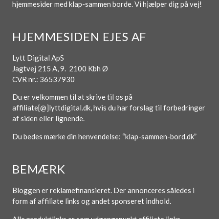
hjemmesider med klap-sammen borde. Vi hjælper dig på vej!
HJEMMESIDEN EJES AF
Lytt Digital ApS
Jagtvej 215 A, 9. 2100 Kbh Ø
CVR nr.: 36537930
Du er velkommen til at skrive til os på
affiliate[@]lyttdigital.dk, hvis du har forslag til forbedringer
af siden eller lignende.
Du bedes mærke din henvendelse: “klap-sammen-bord.dk”
BEMÆRK
Bloggen er reklamefinansieret. Der annonceres således i
form af affiliate links og andet sponseret indhold.
Alle produktlinks er som udgangspunkt affiliate links.