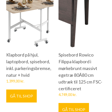
Klapbord på hjul,
Spisebord Rowico
laptopbord, spisebord,
Filippa klapbord i
inkl. parkeringsbremse,
mørkebrunt massivt
natur + hvid
egetræ 80Ã80 cm
1.399,00
kr.
udtræk til 125 cm FSC-
certificeret
4.749,00
kr.
GÅ TIL SHOP
GÅ TIL SHOP